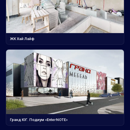
ЖК Хай Лайф
Гранд ЮГ. Подиум «EnterNOTE»