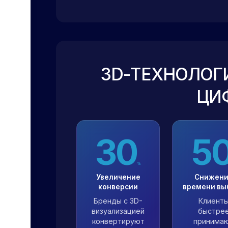
3D-ТЕХНОЛОГИ
ЦИ
30
5
%
Увеличение
Снижен
конверсии
времени вы
Бренды с 3D-
Клиент
визуализацией
быстре
конвертируют
принима