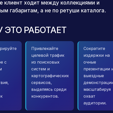
е клиент ходит между коллекциями и
ым габаритам, а не по ретуши каталога.
 ЭТО РАБОТАЕТ
рируйте
Привлекайте
Сократите
целевой трафик
издержки на
е с
из поисковых
очные
м
систем и
презентации 
картографических
выездные
вия,
сервисов,
демонстрации
выделяясь среди
масштабируя
 к
конкурентов.
охват
аудитории.