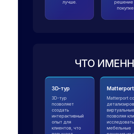
лучше.
решение
покупке
ЧТО ИМЕН
3D-тур
Matterport
3D-тур
Matterport с
позволяет
детализиро
создать
виртуальные
интерактивный
позволяя кл
опыт для
исследоват
клиентов, что
мебельные
повышает
решения из 