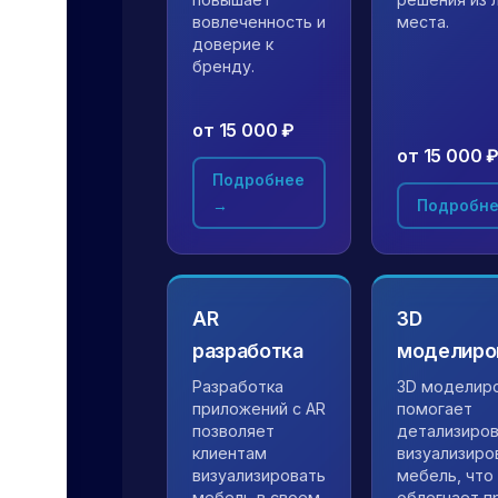
вовлеченность и
места.
доверие к
бренду.
от 15 000 ₽
от 15 000 
Подробнее
→
Подробне
AR
3D
разработка
моделиро
Разработка
3D моделир
приложений с AR
помогает
позволяет
детализиров
клиентам
визуализиро
визуализировать
мебель, что
мебель в своем
облегчает п