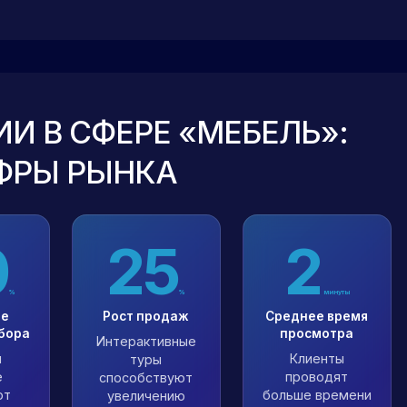
И В СФЕРЕ «МЕБЕЛЬ»:
ФРЫ РЫНКА
0
25
2
%
%
минуты
ие
Рост продаж
Среднее время
бора
просмотра
Интерактивные
ы
Клиенты
туры
е
проводят
способствуют
ют
больше времени
увеличению