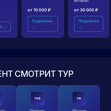
интерес.
от 10 000 ₽
от 30 000 ₽
Подробнее
Подробнее
е →
→
→
ЕНТ СМОТРИТ ТУР
TAB
VR
фон
Планшет
VR-очки