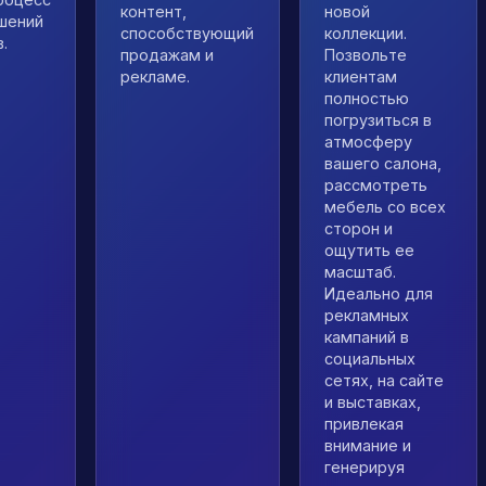
контент,
новой
шений
способствующий
коллекции.
.
продажам и
Позвольте
рекламе.
клиентам
полностью
погрузиться в
атмосферу
вашего салона,
рассмотреть
мебель со всех
сторон и
ощутить ее
масштаб.
Идеально для
рекламных
кампаний в
социальных
сетях, на сайте
и выставках,
привлекая
внимание и
генерируя