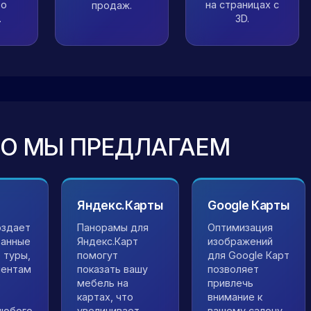
 о
на страницах с
продаж.
.
3D.
НО МЫ ПРЕДЛАГАЕМ
Яндекс.Карты
Google Карты
оздает
Панорамы для
Оптимизация
ванные
Яндекс.Карт
изображений
 туры,
помогут
для Google Карт
иентам
показать вашу
позволяет
ь
мебель на
привлечь
картах, что
внимание к
любого
увеличивает
вашему салону