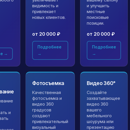
видимость и
и улучшить
привлекает
местные
новых клиентов.
поисковые
позиции.
от 20 000 ₽
от 20 000 ₽
₽
Подробнее
Подробнее
е →
→
→
Фотосъемка
Видео 360°
вание
Качественная
Создайте
фотосъемка и
захватывающее
ование
видео 360
видео 360
градусов
вашего
ать и
создают
мебельного
вать
привлекательный
шоурума или
визуальный
презентацию
роцесс