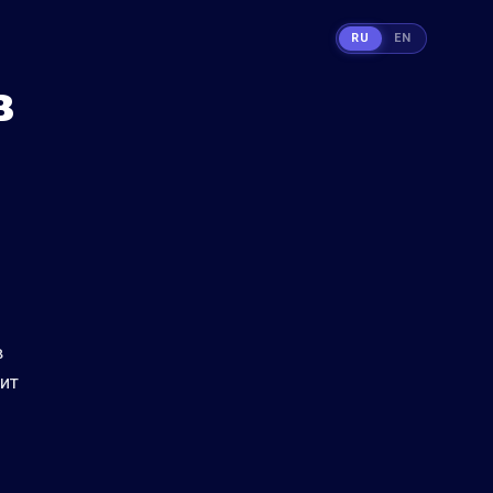
RU
EN
в
в
дит