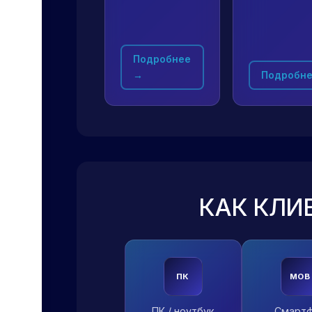
Подробнее
→
Подробне
КАК КЛИ
ПК
MOB
ПК / ноутбук
Смарт