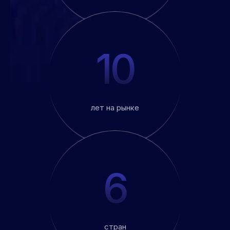
10
лет на рынке
6
стран