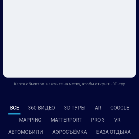
Карта объектов: нажмите на метку, чтобы открыть 3D-тур
ВСЕ
360 ВИДЕО
3D ТУРЫ
AR
GOOGLE
MAPPING
MATTERPORT
PRO 3
VR
АВТОМОБИЛИ
АЭРОСЪЁМКА
БАЗА ОТДЫХА