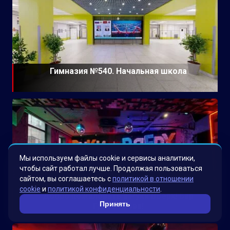
Гимназия №540. Начальная школа
Мы используем файлы cookie и сервисы аналитики,
чтобы сайт работал лучше. Продолжая пользоваться
сайтом, вы соглашаетесь с
политикой в отношении
cookie
и
политикой конфиденциальности
.
Добро пожаловать в Руки ВВерх! Бар
Принять
Грибоедова!