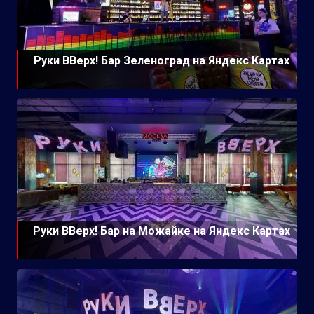
Руки ВВерх! Бар Зеленоград на Яндекс Картах
Руки ВВерх! Бар на Можайке на Яндекс Картах