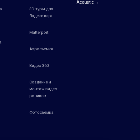
Acoustic →
а
3D туры для
Яндекс карт
Matterport
а
Аэросъемка
Видео 360
Создание и
монтаж видео
роликов
Фотосъемка
К