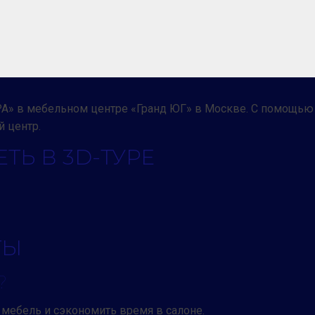
А» в мебельном центре «Гранд ЮГ» в Москве. С помощью 
й центр.
ТЬ В 3D-ТУРЕ
ТЫ
?
мебель и сэкономить время в салоне.