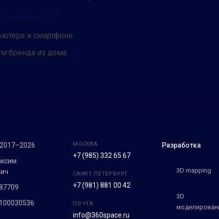
иложение?
ьютере и смартфоне.
м бренда из дома.
МОСКВА
 2017–2026
Разработка
+7 (985) 332 65 67
аксим
3D mapping
вич
САНКТ-ПЕТЕРБУРГ
+7 (981) 881 00 42
87709
3D
100030536
ПОЧТА
моделирован
info@360space.ru