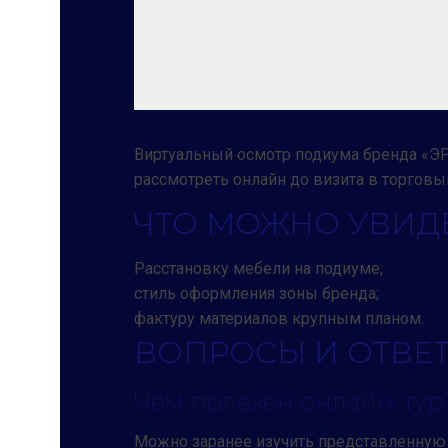
Виртуальный осмотр подиума бренда «ЭР
рассмотреть онлайн до визита в торговы
ЧТО МОЖНО УВИДЕ
Расстановку мебели на подиуме;
стиль оформления зоны бренда;
фактуру материалов крупным планом.
ВОПРОСЫ И ОТВЕ
Чем полезен онлайн-тур
Можно заранее изучить представленную 