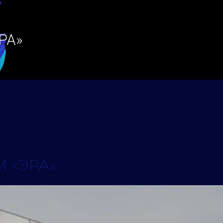
РА»
 «ЭРА»