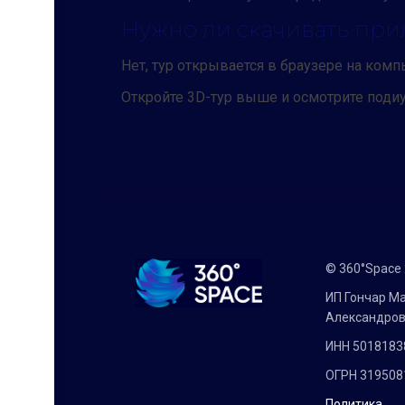
Нужно ли скачивать пр
Нет, тур открывается в браузере на комп
Откройте 3D-тур выше и осмотрите подиу
© 360°Space
ИП Гончар М
Александро
ИНН 5018183
ОГРН 319508
Политика