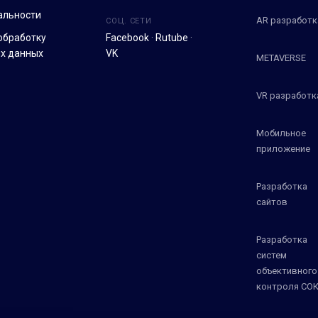
альности
AR разработк
СОЦ. СЕТИ
обработку
Facebook
·
Rutube
·
х данных
VK
METAVERSE
VR разработк
Мобильное
приложение
Разработка
сайтов
Разработка
систем
объективного
контроля СО