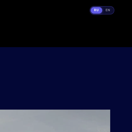
RU
EN