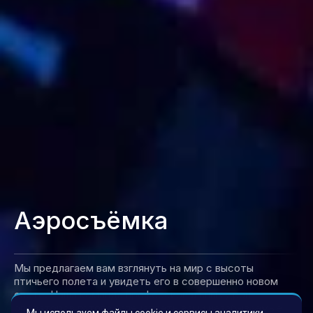
Аэросъёмка
Мы предлагаем вам взглянуть на мир с высоты
птичьего полета и увидеть его в совершенно новом
свете. Наша команда профессиональных дрон-
операторов готова запечатлеть ваши незабываемые