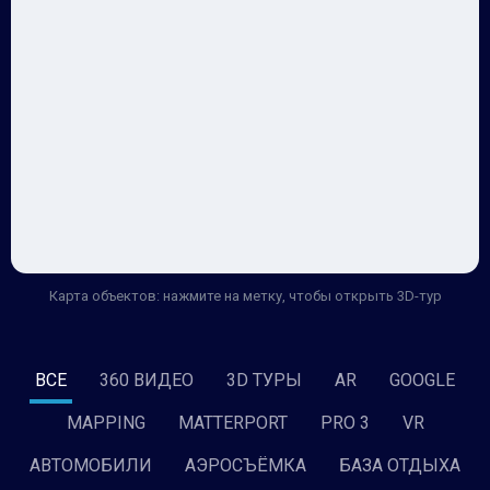
Карта объектов: нажмите на метку, чтобы открыть 3D-тур
ВСЕ
360 ВИДЕО
3D ТУРЫ
AR
GOOGLE
MAPPING
MATTERPORT
PRO 3
VR
АВТОМОБИЛИ
АЭРОСЪЁМКА
БАЗА ОТДЫХА