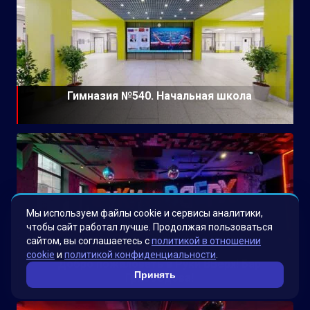
Гимназия №540. Начальная школа
Мы используем файлы cookie и сервисы аналитики,
чтобы сайт работал лучше. Продолжая пользоваться
сайтом, вы соглашаетесь с
политикой в отношении
cookie
и
политикой конфиденциальности
.
Добро пожаловать в Руки ВВерх! Бар
Принять
Грибоедова!