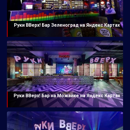
Руки ВВерх! Бар Зеленоград на Яндекс Картах
Руки ВВерх! Бар на Можайке на Яндекс Картах