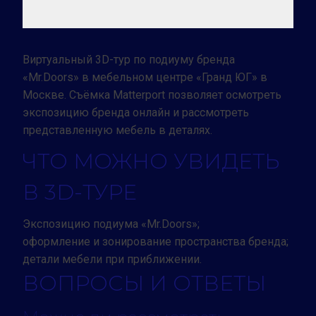
Виртуальный 3D-тур по подиуму бренда
«Mr.Doors» в мебельном центре «Гранд ЮГ» в
Москве. Съёмка Matterport позволяет осмотреть
экспозицию бренда онлайн и рассмотреть
представленную мебель в деталях.
ЧТО МОЖНО УВИДЕТЬ
В 3D-ТУРЕ
Экспозицию подиума «Mr.Doors»;
оформление и зонирование пространства бренда;
детали мебели при приближении.
ВОПРОСЫ И ОТВЕТЫ