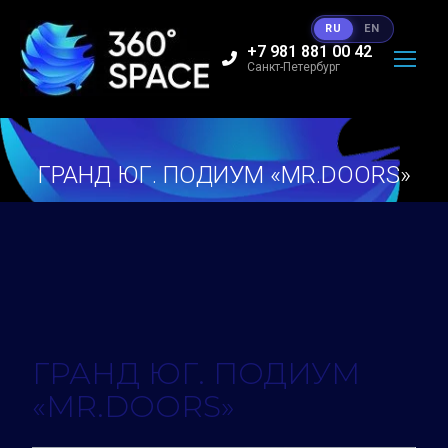
RU
EN
+7 981 881 00 42
Санкт-Петербург
ГРАНД ЮГ. ПОДИУМ «MR.DOORS»
Вы здесь:
ГРАНД ЮГ. ПОДИУМ
«MR.DOORS»