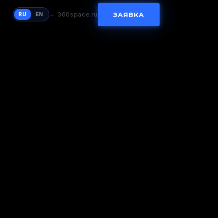
ЗАЯВКА
RU
EN
← 360space.ru