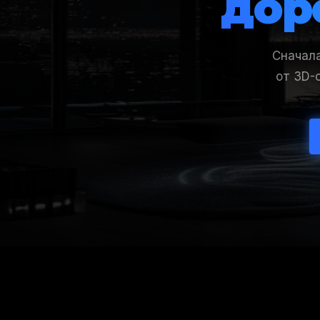
дор
Сначала
от 3D-