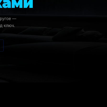
ками
другое —
д ключ.