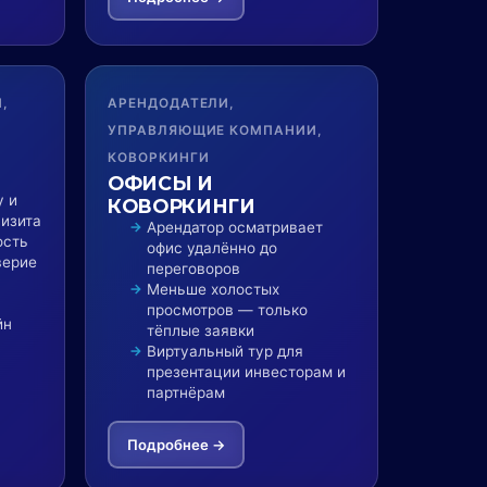
,
АРЕНДОДАТЕЛИ,
УПРАВЛЯЮЩИЕ КОМПАНИИ,
КОВОРКИНГИ
ОФИСЫ И
у и
КОВОРКИНГИ
визита
Арендатор осматривает
ость
офис удалённо до
верие
переговоров
Меньше холостых
просмотров — только
йн
тёплые заявки
Виртуальный тур для
презентации инвесторам и
партнёрам
Подробнее →