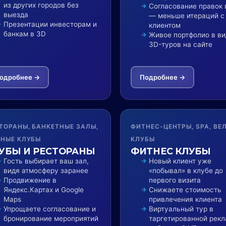
из других городов без
Согласование правок 
выезда
— меньше итераций с
Презентации инвесторам и
клиентом
банкам в 3D
Живое портфолио в ви
3D-туров на сайте
одробнее →
Подробнее →
ТОРАНЫ, БАНКЕТНЫЕ ЗАЛЫ,
ФИТНЕС-ЦЕНТРЫ, SPA, ВЕ
НЫЕ КЛУБЫ
КЛУБЫ
УБЫ И РЕСТОРАНЫ
ФИТНЕС КЛУБЫ
Гость выбирает ваш зал,
Новый клиент уже
видя атмосферу заранее
«побывал» в клубе до
Продвижение в
первого визита
Яндекс.Картах и Google
Снижаете стоимость
Maps
привлечения клиента
Упрощаете согласование и
Виртуальный тур в
бронирование мероприятий
таргетированной рек