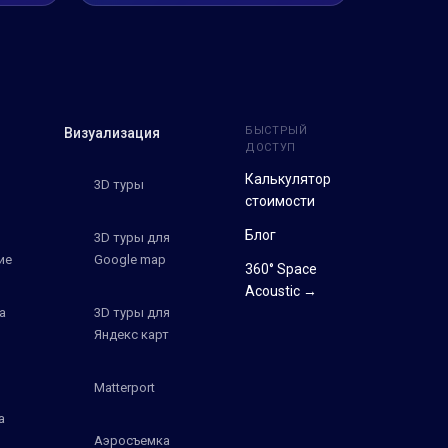
БЫСТРЫЙ
Визуализация
ДОСТУП
Калькулятор
3D туры
стоимости
Блог
3D туры для
ие
Google map
360° Space
Acoustic →
а
3D туры для
Яндекс карт
Matterport
а
Аэросъемка