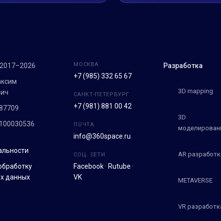
МОСКВА
 2017–2026
Разработка
+7 (985) 332 65 67
аксим
3D mapping
вич
САНКТ-ПЕТЕРБУРГ
+7 (981) 881 00 42
87709
3D
100030536
ПОЧТА
моделирован
info@360space.ru
альности
AR разработк
СОЦ. СЕТИ
обработку
Facebook
·
Rutube
·
х данных
VK
METAVERSE
VR разработк