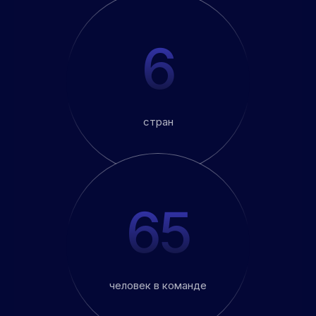
6
стран
65
человек в команде