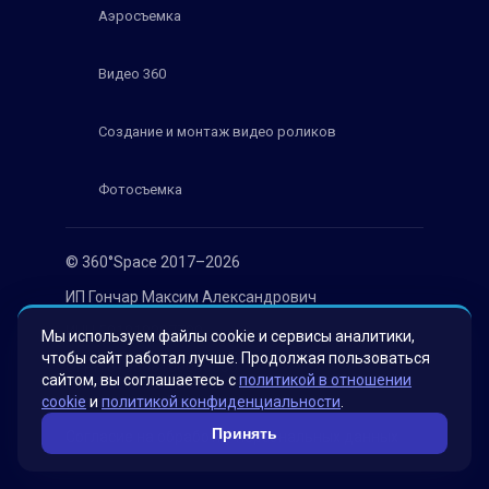
Аэросъемка
Видео 360
Создание и монтаж видео роликов
Фотосъемка
© 360°Space 2017–2026
ИП Гончар Максим Александрович
ИНН 501818387709
Мы используем файлы cookie и сервисы аналитики,
чтобы сайт работал лучше. Продолжая пользоваться
ОГРН 319508100030536
сайтом, вы соглашаетесь с
политикой в отношении
Политика конфиденциальности
cookie
и
политикой конфиденциальности
.
Принять
Согласие на обработку персональных данных