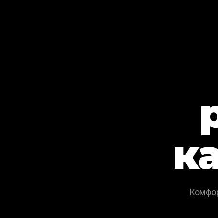
к
Комфор