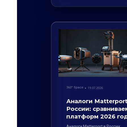
360° Space
19.07.2026
Аналоги Matterport
России: сравнивае
платформ 2026 го
Аналоги Matterport в России: