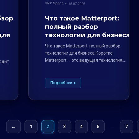
360° Space
15.07.2026
бзор
Что такое Matterport:
полный разбор
для
технологии для бизнеса
Что такое Matterport: полный разбор
технологии для бизнеса Коротко:
Matterport — это ведущая технология
ходит
для создания детализированных 3D-
туров…
Подробнее
←
…
1
2
3
4
5
7