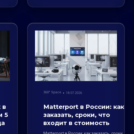
360° Space
18.07.2026
 в
Matterport в России: как
м 5
заказать, сроки, что
да
входит в стоимость
Matterport в России: как заказать, сроки,