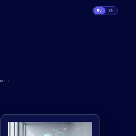
RU
EN
знесе