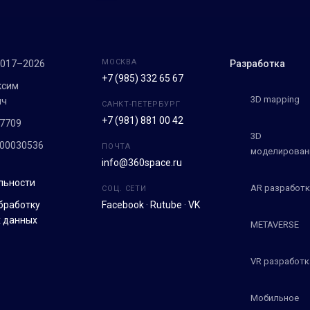
МОСКВА
2017–2026
Разработка
+7 (985) 332 65 67
ксим
3D mapping
ич
САНКТ-ПЕТЕРБУРГ
+7 (981) 881 00 42
7709
3D
100030536
ПОЧТА
моделирован
info@360space.ru
льности
AR разработк
СОЦ. СЕТИ
бработку
Facebook
·
Rutube
·
VK
 данных
METAVERSE
VR разработк
Мобильное