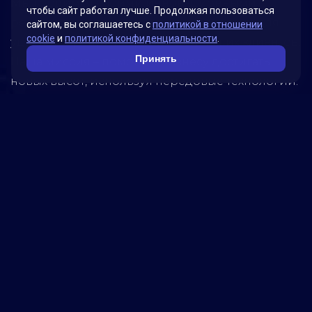
Мы гордимся своими инновационными
чтобы сайт работал лучше. Продолжая пользоваться
решениями, которые были разработаны для
сайтом, вы соглашаетесь с
политикой в отношении
cookie
и
политикой конфиденциальности
.
удовлетворения потребностей наших клиентов.
Принять
Наша миссия – помогать бизнесу достигать
новых высот, используя передовые технологии.
Обратитесь к нам, чтобы узнать, как мы можем
помочь вашей компании достичь успеха!
5280
реализованных