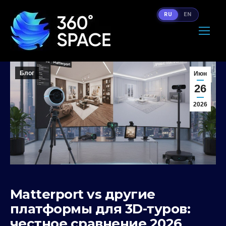
RU
EN
Блог
Июн
26
2026
Matterport vs другие
платформы для 3D-туров:
честное сравнение 2026