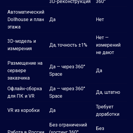
3D-реконструкция
360°
Автоматический
Dollhouse и план
Да
Нет
этажа
Нет —
3D-модель и
Да, точность ±1%
измерений
измерения
не дают
Размещение на
Да — через 360°
сервере
Да
Space
заказчика
Офлайн-сборка
Да — через 360°
Да, штатно
для ПК и VR
Space
Требует
VR из коробки
Да
доработки
Без ограничений
Без
Работа в России
(хостинг 360°