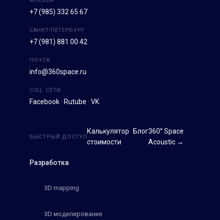
МОСКВА
+7 (985) 332 65 67
САНКТ-ПЕТЕРБУРГ
+7 (981) 881 00 42
ПОЧТА
info@360space.ru
СОЦ. СЕТИ
Facebook
·
Rutube
·
VK
Калькулятор
Блог
360° Space
БЫСТРЫЙ ДОСТУП
стоимости
Acoustic →
Разработка
3D mapping
3D моделирование