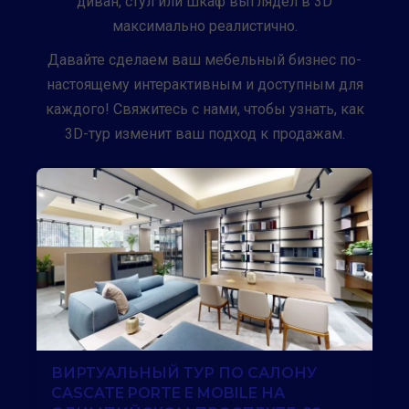
диван, стул или шкаф выглядел в 3D
максимально реалистично.
Давайте сделаем ваш мебельный бизнес по-
настоящему интерактивным и доступным для
каждого! Свяжитесь с нами, чтобы узнать, как
3D-тур изменит ваш подход к продажам.
ВИРТУАЛЬНЫЙ ТУР ПО САЛОНУ
CASCATE PORTE E MOBILE НА