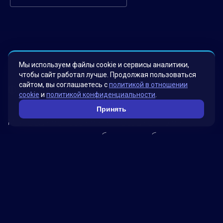
Мы используем файлы cookie и сервисы аналитики,
чтобы сайт работал лучше. Продолжая пользоваться
сайтом, вы соглашаетесь с
политикой в отношении
Факты о нас
cookie
и
политикой конфиденциальности
.
Принять
Мы гордимся своими инновационными
решениями, которые были разработаны для
удовлетворения потребностей наших клиентов.
Наша миссия – помогать бизнесу достигать
новых высот, используя передовые технологии.
Обратитесь к нам, чтобы узнать, как мы можем
помочь вашей компании достичь успеха!