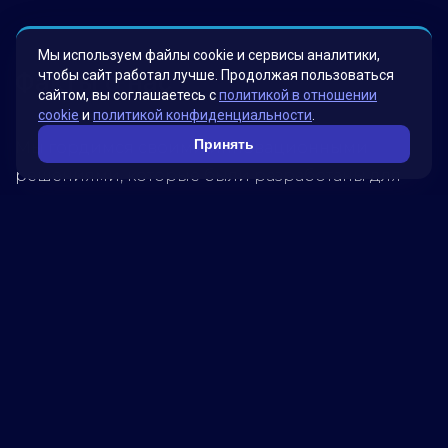
Мы используем файлы cookie и сервисы аналитики,
чтобы сайт работал лучше. Продолжая пользоваться
Факты о нас
сайтом, вы соглашаетесь с
политикой в отношении
cookie
и
политикой конфиденциальности
.
Принять
Мы гордимся своими инновационными
решениями, которые были разработаны для
удовлетворения потребностей наших клиентов.
Наша миссия – помогать бизнесу достигать
новых высот, используя передовые технологии.
Обратитесь к нам, чтобы узнать, как мы можем
помочь вашей компании достичь успеха!