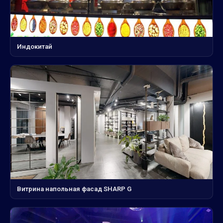
Индокитай
Витрина напольная фасад SHARP G