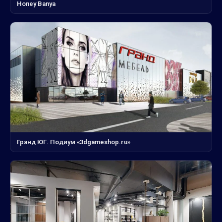
Honey Banya
Гранд ЮГ. Подиум «3dgameshop.ru»