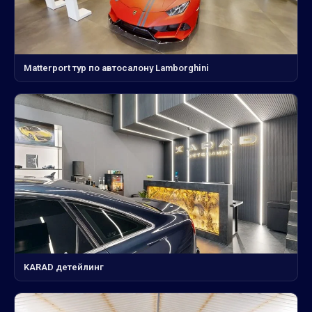
Matterport тур по автосалону Lamborghini
KARAD детейлинг