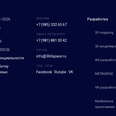
МОСКВА
7–2026
Разработка
+7 (985) 332 65 67
м
3D mapping
САНКТ-ПЕТЕРБУРГ
+7 (981) 881 00 42
9
3D моделиро
30536
ПОЧТА
info@360space.ru
енциальности
AR разработ
ботку
СОЦ. СЕТИ
нных
Facebook
·
Rutube
·
VK
METAVERSE
VR разработ
Мобильное
приложение