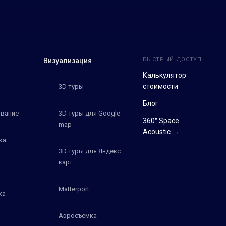
БЫСТРЫЙ ДОСТУП
Визуализация
Калькулятор
стоимости
3D туры
Блог
вание
3D туры для Google
360° Space
map
Acoustic →
ка
3D туры для Яндекс
карт
Matterport
ка
Аэросъемка