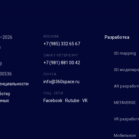
МОСКВА
7–2026
Разработка
+7 (985) 332 65 67
м
3D mapping
САНКТ-ПЕТЕРБУРГ
+7 (981) 881 00 42
9
3D моделиро
30536
ПОЧТА
info@360space.ru
енциальности
AR разработ
ботку
СОЦ. СЕТИ
нных
Facebook
·
Rutube
·
VK
METAVERSE
VR разработ
Мобильное