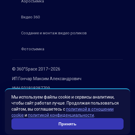
Аэросъемка
Видео 360
Создание и монтаж видео роликов
Фотосъемка
© 360°Space 2017–2026
ИП Гончар Максим Александрович
ИНН 501818387709
Мы используем файлы cookie и сервисы аналитики,
ОГРН 319508100030536
чтобы сайт работал лучше. Продолжая пользоваться
Политика конфиденциальности
сайтом, вы соглашаетесь с
политикой в отношении
cookie
и
политикой конфиденциальности
.
Согласие на обработку персональных данных
Принять