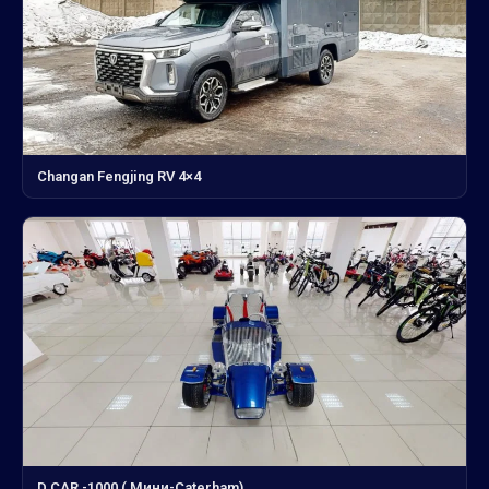
Changan Fengjing RV 4×4
D CAR -1000 ( Мини-Сaterham)