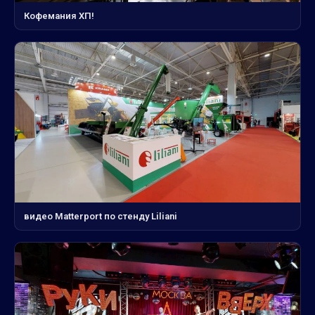
Кофемания ХП!
видео Matterport по стенду Liliani