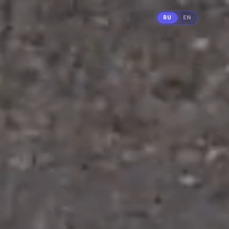
RU
EN