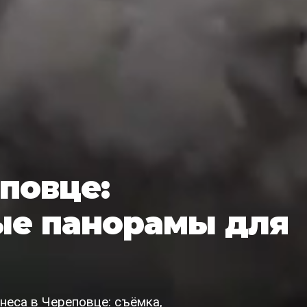
еповце:
ые панорамы для
неса в Череповце: съёмка,