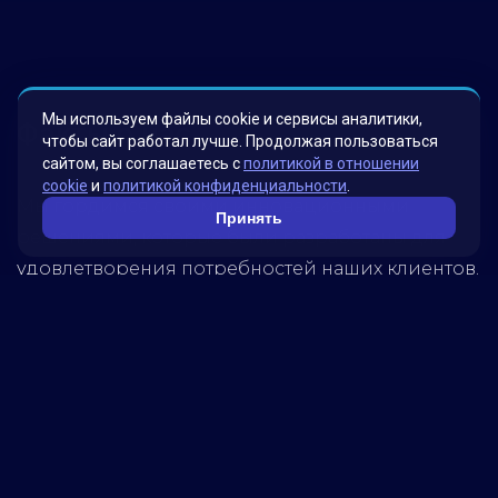
Мы используем файлы cookie и сервисы аналитики,
Факты о нас
чтобы сайт работал лучше. Продолжая пользоваться
сайтом, вы соглашаетесь с
политикой в отношении
cookie
и
политикой конфиденциальности
.
Мы гордимся своими инновационными
Принять
решениями, которые были разработаны для
удовлетворения потребностей наших клиентов.
Наша миссия – помогать бизнесу достигать
новых высот, используя передовые технологии.
Обратитесь к нам, чтобы узнать, как мы можем
помочь вашей компании достичь успеха!