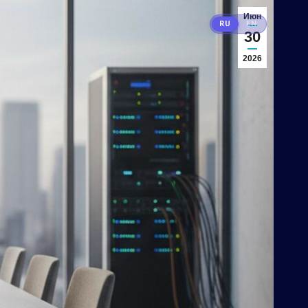
Июн
RU
EN
30
2026