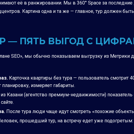
нимают её в ранжировании. Мы в 360° Space за последние 
ентров. Картина одна и та же — главное, тур должен быть
УР — ПЯТЬ ВЫГОД С ЦИФР
 плане SEO», мы обычно показываем выгрузку из Метрики д
раз.
Карточка квартиры без тура — пользователь смотрит 40
 планировку, измеряет габариты.
 из Казани (агентство премиум-недвижимости) показатель о
сайте.
за.
После тура люди чаще идут смотреть «похожие объекты»
еловек, прошедший тур, на встречу едет уже подогретым: 