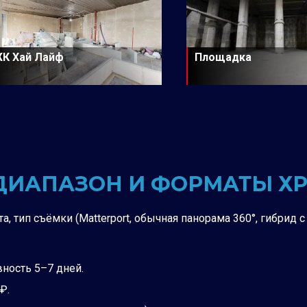
К Хай Лайф
Площадка
 ДИАПАЗОН И ФОРМАТЫ Х
а, тип съёмки (Matterport, обычная панорама 360°, гибрид 
вность 5–7 дней.
₽.