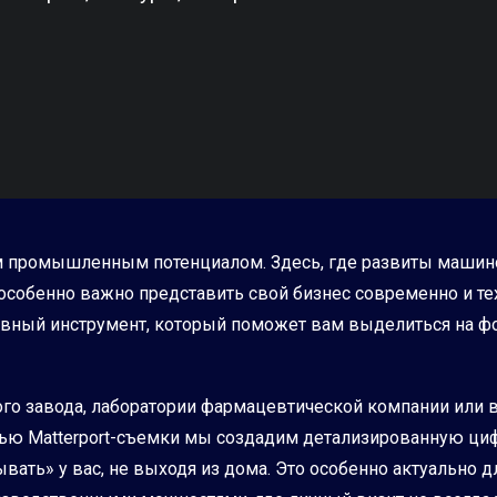
м промышленным потенциалом. Здесь, где развиты машино
бенно важно представить свой бизнес современно и техн
тивный инструмент, который поможет вам выделиться на ф
го завода, лаборатории фармацевтической компании или 
щью Matterport-съемки мы создадим детализированную ци
ать» у вас, не выходя из дома. Это особенно актуально дл