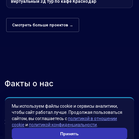
Виртуальный 3д тур по кафе Краснодар
Смотреть больше проектов →
Факты о нас
Мы гордимся своими инновационными
Мы используем файлы cookie и сервисы аналитики,
решениями, которые были разработаны для
чтобы сайт работал лучше. Продолжая пользоваться
сайтом, вы соглашаетесь с
политикой в отношении
удовлетворения потребностей наших клиентов.
cookie
и
политикой конфиденциальности
.
Наша миссия – помогать бизнесу достигать
Принять
новых высот, используя передовые технологии.