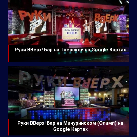
Руки ВВерх! Бар на Тверской на Google Картах
Руки ВВерх! Бар на Мичуринском (Олимп) на
Google Картах