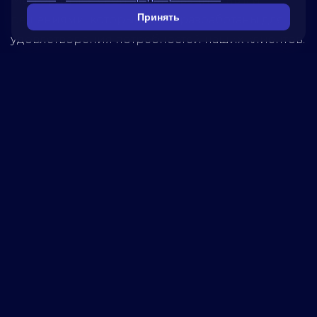
Принять
решениями, которые были разработаны для
удовлетворения потребностей наших клиентов.
Наша миссия – помогать бизнесу достигать
новых высот, используя передовые технологии.
Обратитесь к нам, чтобы узнать, как мы можем
помочь вашей компании достичь успеха!
5280
реализованных