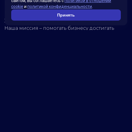
сайтом, вы соглашаетесь с
политикой в отношении
Мы гордимся своими инновационными
cookie
и
политикой конфиденциальности
.
решениями, которые были разработаны для
Принять
удовлетворения потребностей наших клиентов.
Наша миссия – помогать бизнесу достигать
новых высот, используя передовые технологии.
Обратитесь к нам, чтобы узнать, как мы можем
помочь вашей компании достичь успеха!
5280