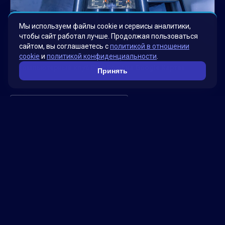
Мы используем файлы cookie и сервисы аналитики,
чтобы сайт работал лучше. Продолжая пользоваться
сайтом, вы соглашаетесь с
политикой в отношении
cookie
и
политикой конфиденциальности
.
Компьютерный клуб Play Point на Google Картах
Принять
Смотреть больше проектов →
Факты о нас