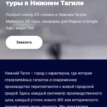
туры в Нижнем Тагиле
Полный спектр 3D-съёмки в Нижнем Тагиле:
Matterport, 3D-туры, панорамы для Яндекс и Google
Карт, видео 360.
Заказать
Нижний Тагил – город с характером, где история
сталелитейных гигантов и современное
производство переплетаются с живой городской
средой. Здесь каждый сантиметр производственного
цеха, каждый уголок нового ЖК или исторического
здания имеет свою ценность. Мы предлагаем