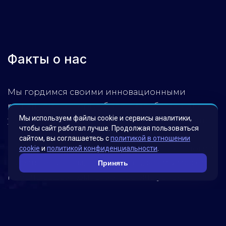
Факты о нас
Мы гордимся своими инновационными
решениями, которые были разработаны для
Мы используем файлы cookie и сервисы аналитики,
удовлетворения потребностей наших клиентов.
чтобы сайт работал лучше. Продолжая пользоваться
Наша миссия – помогать бизнесу достигать
сайтом, вы соглашаетесь с
политикой в отношении
новых высот, используя передовые технологии.
cookie
и
политикой конфиденциальности
.
Обратитесь к нам, чтобы узнать, как мы можем
Принять
помочь вашей компании достичь успеха!