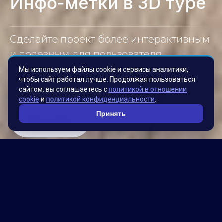
Инфо-метки в 3D туре
Сделайте проект более интерактивным
и полезным для пользователя.
Интегрируйте систему бронирования,
Мы используем файлы cookie и сервисы аналитики,
чтобы сайт работал лучше. Продолжая пользоваться
описание товаров, услуг и тд.
сайтом, вы соглашаетесь с
политикой в отношении
cookie
и
политикой конфиденциальности
.
Принять
Заказать
Добавьте интерактивности
своему 3d туру