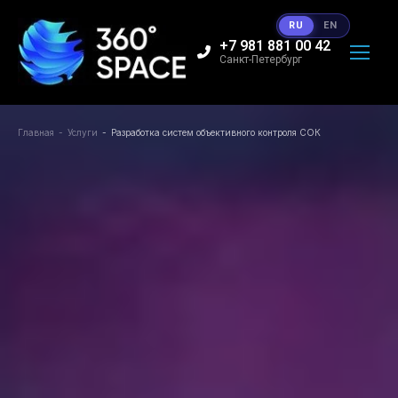
RU
EN
+7 981 881 00 42
Санкт-Петербург
Главная
Услуги
Разработка систем объективного контроля СОК
Вы здесь: