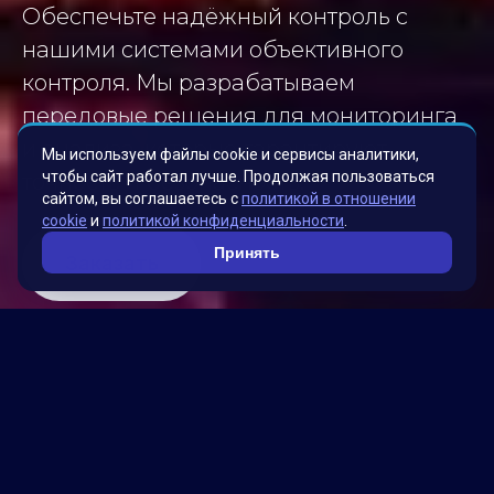
Обеспечьте надёжный контроль с
нашими системами объективного
контроля. Мы разрабатываем
передовые решения для мониторинга
и анализа, которые гарантируют
Мы используем файлы cookie и сервисы аналитики,
чтобы сайт работал лучше. Продолжая пользоваться
точность и безопасность.
сайтом, вы соглашаетесь с
политикой в отношении
cookie
и
политикой конфиденциальности
.
Принять
Заказать