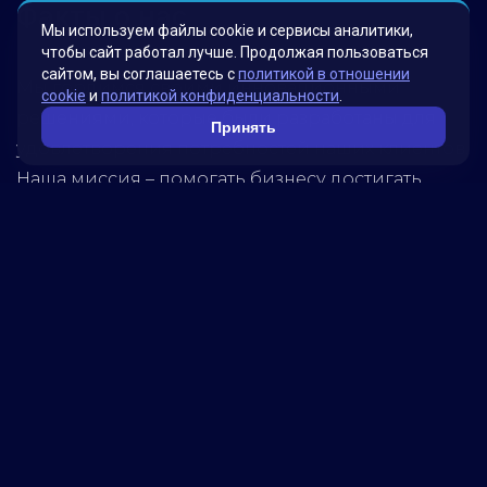
Факты о нас
Мы используем файлы cookie и сервисы аналитики,
чтобы сайт работал лучше. Продолжая пользоваться
сайтом, вы соглашаетесь с
политикой в отношении
Мы гордимся своими инновационными
cookie
и
политикой конфиденциальности
.
решениями, которые были разработаны для
Принять
удовлетворения потребностей наших клиентов.
Наша миссия – помогать бизнесу достигать
новых высот, используя передовые технологии.
Обратитесь к нам, чтобы узнать, как мы можем
помочь вашей компании достичь успеха!