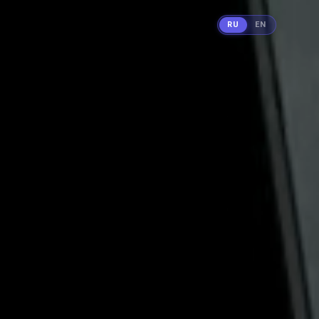
RU
EN