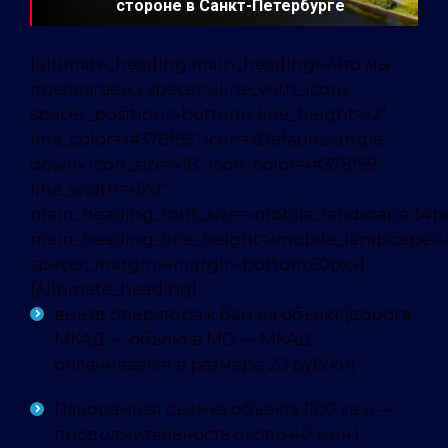
стороне в Санкт-Петербурге
[ultimate_heading main_heading=»Что мы
предлагаем:» spacer=»line_with_icon»
spacer_position=»bottom» line_height=»2″
line_color=»#378f99″ icon=»Defaults-angle-
down» icon_size=»18″ icon_color=»#378f99″
line_width=»120″
main_heading_font_size=»mobile_landscape:34px
main_heading_line_height=»mobile_landscape:4
spacer_margin=»margin-bottom:60px;»]
[/ultimate_heading]
выезд оператора к Вам на объект (дорога
МКАД — объект в МО — МКАД
оплачивается в размере 20 руб/км)
Панорамная съёмка объекта (100 кв.м —
продолжительность около 40 мин.)