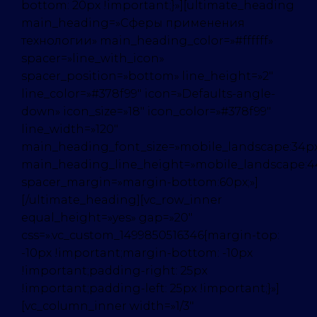
bottom: 20px !important;}»][ultimate_heading
main_heading=»Сферы применения
технологии» main_heading_color=»#ffffff»
spacer=»line_with_icon»
spacer_position=»bottom» line_height=»2″
line_color=»#378f99″ icon=»Defaults-angle-
down» icon_size=»18″ icon_color=»#378f99″
line_width=»120″
main_heading_font_size=»mobile_landscape:34px
main_heading_line_height=»mobile_landscape:4
spacer_margin=»margin-bottom:60px;»]
[/ultimate_heading][vc_row_inner
equal_height=»yes» gap=»20″
css=».vc_custom_1499850516346{margin-top:
-10px !important;margin-bottom: -10px
!important;padding-right: 25px
!important;padding-left: 25px !important;}»]
[vc_column_inner width=»1/3″