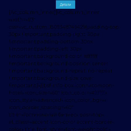
Детали
[/vc_column_inner][vc_column_inner
width=»1/3″
css=».vc_custom_1509348746429{padding-top:
30px !important;padding-right: 30px
!important;padding-bottom: 30px
!important;padding-left: 30px
!important;background-color: #ffffff
!important;background-position: center
!important;background-repeat: no-repeat
!important;background-size: cover
!important;}»][bsf-info-box icon=»icomoon-
hotel» icon_size=»60″ icon_color=»#ffffff»
icon_style=»advanced» icon_color_bg=»»
icon_border_spacing=»60″
title=»Гостиничный бизнес» pos=»top»
el_class=»accent-icon-color accent-border-
color» title_font_style=»font-weight:bold;»