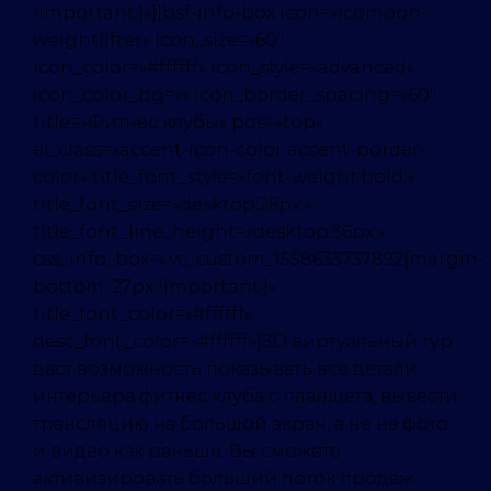
!important;}»][bsf-info-box icon=»icomoon-
weightlifter» icon_size=»60″
icon_color=»#ffffff» icon_style=»advanced»
icon_color_bg=»» icon_border_spacing=»60″
title=»Фитнес клубы» pos=»top»
el_class=»accent-icon-color accent-border-
color» title_font_style=»font-weight:bold;»
title_font_size=»desktop:26px;»
title_font_line_height=»desktop:36px;»
css_info_box=».vc_custom_1558633737892{margin-
bottom: 27px !important;}»
title_font_color=»#ffffff»
desc_font_color=»#ffffff»]ЗD виртуальный тур
даст возможность показывать все детали
интерьера фитнес клуба с планшета, вывести
трансляцию на большой экран, а не на фото
и видео как раньше. Вы сможете
активизировать больший поток продаж