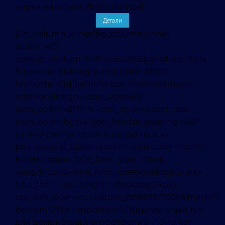
через интернет.[/bsf-info-box]
Детали
[/vc_column_inner][vc_column_inner
width=»1/3″
css=».vc_custom_1499353533362{padding: 30px
!important;background-color: #ffffff
!important;}»][bsf-info-box icon=»icomoon-
interior-design» icon_size=»60″
icon_color=»#ffffff» icon_style=»advanced»
icon_color_bg=»» icon_border_spacing=»60″
title=»Архитекторам и дизайнерам»
pos=»top» el_class=»accent-icon-color accent-
border-color» title_font_style=»font-
weight:bold;» title_font_size=»desktop:24px;»
title_font_line_height=»desktop:34px;»
css_info_box=».vc_custom_1558633770396{margin-
bottom: 27px !important;}»]Виртуальный тур
для демонстрации портфолио. Поможет