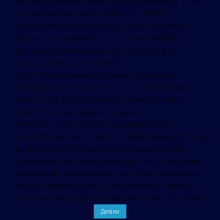
css=».vc_custom_1499417257639{padding: 30px
!important;background-color: #ffffff
!important;}»][bsf-info-box icon=»icomoon-
plate» icon_size=»60″ icon_color=»#ffffff»
icon_style=»advanced» icon_color_bg=»»
icon_border_spacing=»60″
title=»Ресторанный бизнес» pos=»top»
el_class=»accent-icon-color accent-border-
color» title_font_style=»font-weight:bold;»
title_font_size=»desktop:24px;»
title_font_line_height=»desktop:34px;»
css_info_box=».vc_custom_1558633696252{margin-
bottom: 27px !important;}»]Презентация
особенностей интерьера, дополнительные
рекламные коммуникации с пользователем
за счет размещения интерактивных меток
(ссылки, тексты, фото и видео).[/bsf-info-box]
Детали