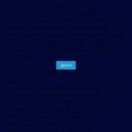
title_font_size=»desktop:26px;»
title_font_line_height=»desktop:36px;»
css_info_box=».vc_custom_1558633610630{margin-
bottom: 27px !important;}»]Презентация
номерного фонда, особенностей интерьера
и ландшафта с эффектом присутствия.
Размещение рекламных материалов.[/bsf-
info-box]
Детали
[/vc_column_inner][vc_column_inner
width=»1/3″
css=».vc_custom_1558633844773{border-top-
width: 1px !important;border-right-width: 1px
!important;border-bottom-width: 1px
!important;border-left-width: 1px
!important;padding-top: 30px
!important;padding-right: 30px