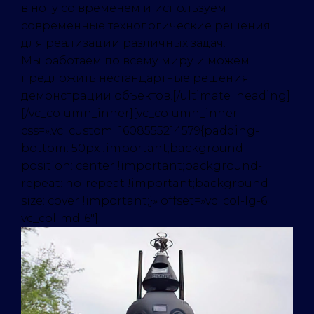
в ногу со временем и используем
современные технологические решения
для реализации различных задач.
Мы работаем по всему миру и можем
предложить нестандартные решения
демонстрации объектов.[/ultimate_heading]
[/vc_column_inner][vc_column_inner
css=».vc_custom_1608555214579{padding-
bottom: 50px !important;background-
position: center !important;background-
repeat: no-repeat !important;background-
size: cover !important;}» offset=»vc_col-lg-6
vc_col-md-6″]