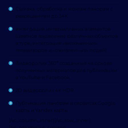
Сшивка, обработка и монтаж панорам с
разрешением до 34К
интеграция интерактивных элементов
(цветное выделение различных объектов
в туре, интеграция «включенных»
телевизоров и «оживленных» людей)
Видеоролик 360° созданный на основе
полученных материалов для публикации
в YouTube и Facebook
2D видеоролик 4K HDR
Публикация панорам в сервисах Google
карты и Yandex карты
[/vc_column_inner][/vc_row_inner]
[/vc_column][vc_column