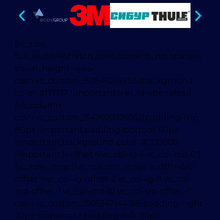
[vc_row
full_width=»stretch_row_content_no_spaces»
equal_height=»yes»
css=».vc_custom_1509462149155{background-
color: #f7f7f7 !important;}» el_id=»benefits»]
[vc_column
css=».vc_custom_1547020726052{padding-top:
80px !important;padding-bottom: 60px
!important;background-color: #000000
!important;}» offset=»vc_col-lg-6 vc_col-md-6″]
[vc_row_inner][vc_column_inner width=»5/6″
offset=»vc_col-lg-offset-2 vc_col-lg-8 vc_col-
md-offset-1 vc_col-md-10 vc_col-sm-offset-1″
css=».vc_custom_1509347144158{padding-right:
20px !important;padding-left: 20px