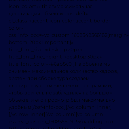
icon_color=»» title=»Максимальная
детализация объекта» pos=»left»
el_class=»accent-icon-color accent-border-
color»
css_info_box=».vc_custom_1608548568182{margin-
bottom: 20px !important;}»
title_font_size=»desktop:20px;»
title_font_line_height=»desktop:30px;»
title_font_color=»#6ab8c0″]На объекте мы
снимаем максимальное количество кадров,
а затем при сборке тура создаем
планировку с отмеченными панорамами,
чтобы зритель не заблудился на большом
объекте, и его просмотр был максимально
удобным[/bsf-info-box][/vc_column_inner]
[/vc_row_inner][/vc_column][vc_column
css=».vc_custom_1608556119133{padding-top:
150px !important;padding-right: 150px