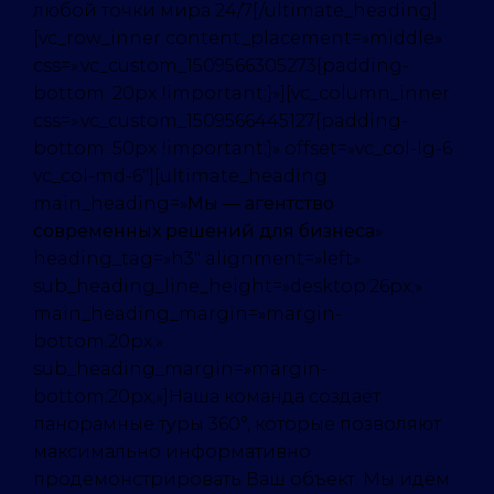
любой точки мира 24/7[/ultimate_heading]
[vc_row_inner content_placement=»middle»
css=».vc_custom_1509566305273{padding-
bottom: 20px !important;}»][vc_column_inner
css=».vc_custom_1509566445127{padding-
bottom: 50px !important;}» offset=»vc_col-lg-6
vc_col-md-6″][ultimate_heading
main_heading=»
Мы — агентство
современных решений для бизнеса
»
heading_tag=»h3″ alignment=»left»
sub_heading_line_height=»desktop:26px;»
main_heading_margin=»margin-
bottom:20px;»
sub_heading_margin=»margin-
bottom:20px;»]Наша команда создаёт
панорамные туры 360°, которые позволяют
максимально информативно
продемонстрировать Ваш объект. Мы идём