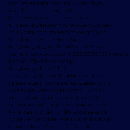
icon_style=»advanced» icon_color_bg=»»
icon_border_spacing=»60″
title=»Недвижимость» pos=»top»
el_class=»accent-icon-color accent-border-
color» title_font_style=»font-weight:bold;»
title_font_size=»desktop:26px;»
title_font_line_height=»desktop:36px;»
css_info_box=».vc_custom_1558633579009{margin-
bottom: 27px !important;}»
title_font_color=»#ffffff»
desc_font_color=»#ffffff»]Виртуальная
презентация пространства сдаваемого в
аренду или объекта выставленного на
продажу, хорошая демонстрация его
особенностей с эффектом присутствия.
Интеграция отснятых ЗD-туров на карты
Google Maps с применением технологии
Google Street View.[/bsf-info-box]