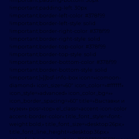
!important;padding-bottom: 30px
!important;padding-left: 30px
!important;border-left-color: #378f99
!important;border-left-style: solid
!important;border-right-color: #378f99
!important;border-right-style: solid
!important;border-top-color: #378f99
!important;border-top-style: solid
!important;border-bottom-color: #378f99
!important;border-bottom-style: solid
!important;}»][bsf-info-box icon=»icomoon-
diamond» icon_size=»60″ icon_color=»#ffffff»
icon_style=»advanced» icon_color_bg=»»
icon_border_spacing=»60″ title=»Выставки и
музеи» pos=»top» el_class=»accent-icon-color
accent-border-color» title_font_style=»font-
weight:bold;» title_font_size=»desktop:26px;»
title_font_line_height=»desktop:36px;»