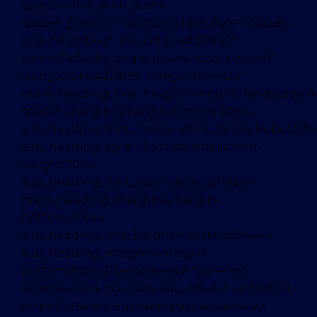
spacer=»line_with_icon»
spacer_position=»bottom» line_style=»outset»
line_height=»2″ line_color=»#378f99″
icon=»Defaults-angle-down» icon_size=»18″
icon_color=»#378f99″ line_width=»120″
main_heading_line_height=»mobile_landscape:4
spacer_margin=»margin-bottom:60px;»
sub_heading_font_family=»font_family:Roboto|font
sub_heading_style=»font-style:italic;font-
weight:300;»
sub_heading_font_size=»desktop:18px;»
main_heading_margin=»margin-
bottom:20px;»
sub_heading_line_height=»desktop:24px;»
sub_heading_margin=»margin-
bottom:20px;»]Панорамный тур — это
возможность показать ваш объект на любом
устройстве и в высоком разрешении из