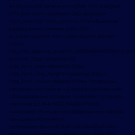
виртуальной реальности[/bsf-info-box][bsf-
info-box icon=»icomoon-360-degrees»
icon_size=»30″ icon_color=»» title=»Высокое
разрешение съемки» pos=»left»
el_class=»accent-icon-color accent-border-
color»
css_info_box=».vc_custom_1608548434928{margin
bottom: 20px !important;}»
title_font_size=»desktop:20px;»
title_font_line_height=»desktop:30px;»
title_font_color=»#6ab8c0″]Мы проводим
панорамную съёмку на профессиональное
оборудование, которое позволяет получать
картинку до 34K HDR (34000×17000
пикселей). При данном разрешении каждая
панорама получается
детализированной[/bsf-info-box][bsf-info-
box icon=»icomoon-peace» icon_size=»30″