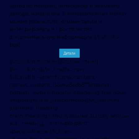
выгодно показать интерьеры и элементы
декора, материалы. В интерактивных метках
можно разместить комментарии и
интегрировать в пространство
дополнительную информацию.[/bsf-info-
box]
Детали
[/vc_column_inner][/vc_row_inner]
[/vc_column][/vc_row][vc_row
full_width=»stretch_row_content»
css=».vc_custom_1559428689873{margin-
bottom: -60px !important;padding-top: 80px
!important;}» el_id=»portfolio»][vc_column]
[ultimate_heading
main_heading=»Виртуальные 3D шоу кейсы»
sub_heading_color=»#6ab8c0″
spacer=»line_with_icon»