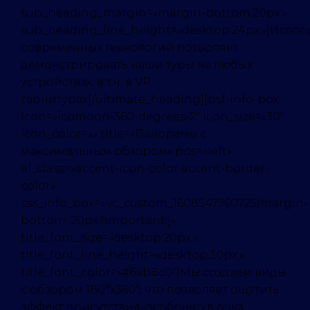
sub_heading_margin=»margin-bottom:20px;»
sub_heading_line_height=»desktop:24px;»]Испо
современных технологий позволяет
демонстрировать наши туры на любых
устройствах, в т.ч. в VR
гарнитурах[/ultimate_heading][bsf-info-box
icon=»icomoon-360-degrees-2″ icon_size=»30″
icon_color=»» title=»Панорамы с
максимальным обзором» pos=»left»
el_class=»accent-icon-color accent-border-
color»
css_info_box=».vc_custom_1608547960725{margin-
bottom: 20px !important;}»
title_font_size=»desktop:20px;»
title_font_line_height=»desktop:30px;»
title_font_color=»#6ab8c0″]Мы создаём виды
с обзором 180°х360°, что позволяет ощутить
эффект присутствия, особенно в очка