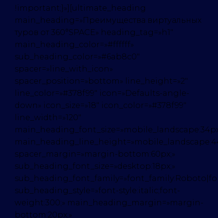
!important;}»][ultimate_heading
main_heading=»Преимущества виртуальных
туров от 360°SPACE» heading_tag=»h1″
main_heading_color=»#ffffff»
sub_heading_color=»#6ab8c0″
spacer=»line_with_icon»
spacer_position=»bottom» line_height=»2″
line_color=»#378f99″ icon=»Defaults-angle-
down» icon_size=»18″ icon_color=»#378f99″
line_width=»120″
main_heading_font_size=»mobile_landscape:34px
main_heading_line_height=»mobile_landscape:4
spacer_margin=»margin-bottom:60px;»
sub_heading_font_size=»desktop:18px;»
sub_heading_font_family=»font_family:Roboto|font
sub_heading_style=»font-style:italic;font-
weight:300;» main_heading_margin=»margin-
bottom:20px;»