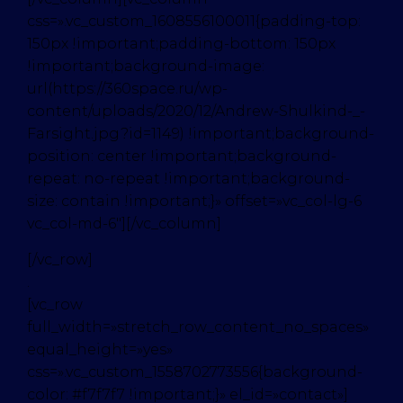
css=».vc_custom_1608556100011{padding-top:
150px !important;padding-bottom: 150px
!important;background-image:
url(https://360space.ru/wp-
content/uploads/2020/12/Andrew-Shulkind-_-
Farsight.jpg?id=1149) !important;background-
position: center !important;background-
repeat: no-repeat !important;background-
size: contain !important;}» offset=»vc_col-lg-6
vc_col-md-6″][/vc_column]
[/vc_row]
.
[vc_row
full_width=»stretch_row_content_no_spaces»
equal_height=»yes»
css=».vc_custom_1558702773556{background-
color: #f7f7f7 !important;}» el_id=»contact»]