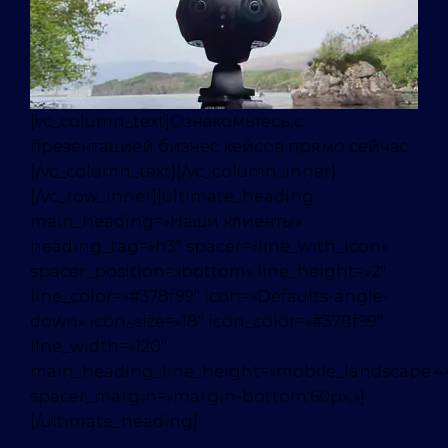
[vc_column_text]Ознакомьтесь с
презентацией бизнес кейсов прямо сейчас.
[/vc_column_text][/vc_column_inner]
[/vc_row_inner][ultimate_heading
main_heading=»Наши клиенты»
heading_tag=»h3″ spacer=»line_with_icon»
spacer_position=»bottom» line_height=»2″
line_color=»#378f99″ icon=»Defaults-angle-
down» icon_size=»18″ icon_color=»#378f99″
line_width=»120″
main_heading_line_height=»mobile_landscape:4
spacer_margin=»margin-bottom:60px;»]
[/ultimate_heading]