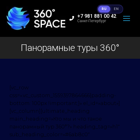
RU
EN
+7 981 881 00 42
Санкт-Петербург
Панорамные туры 360°
[vc_row
css=».vc_custom_1559397864666{padding-
bottom: 100px !important;}» el_id=»about»]
[vc_column][ultimate_heading
main_heading=»Кто мы и что такое
панорамный тур 360°?» heading_tag=»h1″
sub_heading_color=»#6ab8c0″