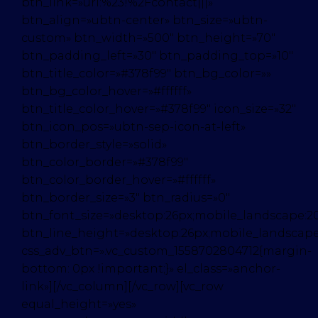
btn_link=»url:%23!%2Fcontact|||»
btn_align=»ubtn-center» btn_size=»ubtn-
custom» btn_width=»500″ btn_height=»70″
btn_padding_left=»30″ btn_padding_top=»10″
btn_title_color=»#378f99″ btn_bg_color=»»
btn_bg_color_hover=»#ffffff»
btn_title_color_hover=»#378f99″ icon_size=»32″
btn_icon_pos=»ubtn-sep-icon-at-left»
btn_border_style=»solid»
btn_color_border=»#378f99″
btn_color_border_hover=»#ffffff»
btn_border_size=»3″ btn_radius=»0″
btn_font_size=»desktop:26px;mobile_landscape:20
btn_line_height=»desktop:26px;mobile_landscape
css_adv_btn=».vc_custom_1558702804712{margin-
bottom: 0px !important;}» el_class=»anchor-
link»][/vc_column][/vc_row][vc_row
equal_height=»yes»