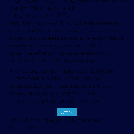
css_info_box=».vc_custom_1558633653557{margin-
bottom: 27px !important;}»
title_font_color=»#ffffff»
desc_font_color=»#ffffff»]Архив выставки на
основе виртуального тура, работает 24 часа
в сутки. Вы сможете показать интерактивные
планы ваших площадок для удобства
посетителей и для привлечения новых
экспонентов из любой точки мира.
Анонсы экспозиции, виртуальный тур по
интерьерам и экспонентам, архивы
выставок. Дополнительные рекламные
коммуникации за счет размещения
интерактивных меток.[/bsf-info-box]
Детали
[/vc_column_inner][vc_column_inner
width=»1/3″