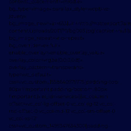
content_placement=»middle»
bg_type=»image» parallax_style=»vcpb-vz-
jquery»
bg_image_new=»id^633|url^http://matterport.7ai
content/uploads/2017/10/bg003.jpg|caption^null|a
bg_image_repeat=»no-repeat»
bg_override=»ex-full»
enable_overlay=»enable_overlay_value»
overlay_color=»rgba(0,0,0,0.8)»
overlay_pattern=»transperant»
type=»vc_default»
css=».vc_custom_1558640979775{padding-top:
80px !important;padding-bottom: 80px
!important;}» el_id=»services»][vc_column
offset=»vc_col-lg-offset-0 vc_col-lg-12 vc_col-
md-offset-0 vc_col-md-12 vc_col-sm-offset-0
vc_col-xs-12″
css=».vc_custom_1499347634300{padding-