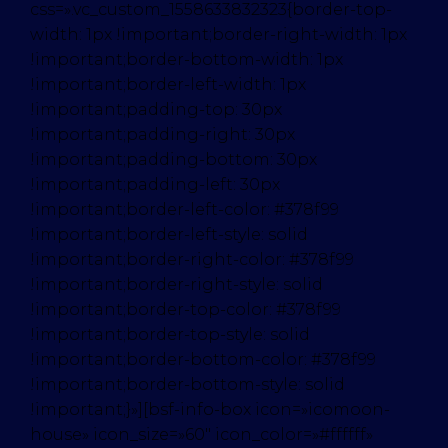
css=».vc_custom_1558633832323{border-top-
width: 1px !important;border-right-width: 1px
!important;border-bottom-width: 1px
!important;border-left-width: 1px
!important;padding-top: 30px
!important;padding-right: 30px
!important;padding-bottom: 30px
!important;padding-left: 30px
!important;border-left-color: #378f99
!important;border-left-style: solid
!important;border-right-color: #378f99
!important;border-right-style: solid
!important;border-top-color: #378f99
!important;border-top-style: solid
!important;border-bottom-color: #378f99
!important;border-bottom-style: solid
!important;}»][bsf-info-box icon=»icomoon-
house» icon_size=»60″ icon_color=»#ffffff»