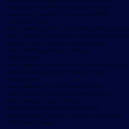
spacer_position=»bottom» line_height=»2″
line_color=»#378f99″ icon=»Defaults-angle-
down» icon_size=»18″ icon_color=»#378f99″
line_width=»120″
main_heading_font_size=»mobile_landscape:34px
main_heading_line_height=»mobile_landscape:4
spacer_margin=»margin-bottom:60px;»
main_heading_margin=»margin-
bottom:20px;»
sub_heading_font_family=»font_family:Roboto|font
sub_heading_style=»font-style:italic;font-
weight:300;»
sub_heading_font_size=»desktop:18px;»
sub_heading_line_height=»desktop:24px;»
sub_heading_margin=»margin-
bottom:20px;»]Посмотрите примеры
виртуальных 3D туров из нашего портфолио.
[/ultimate_heading]