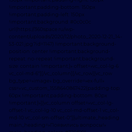
!important;padding-bottom: 150px
!important;padding-left: 150px
!important;background: #0c0c0c
url(https://360space.ru/wp-
content/uploads/2020/12/photo_2020-12-21_14-
53-021.jpg?id=1147) !important;background-
position: center !important;background-
repeat: no-repeat !important;background-
size: contain !important;}» offset=»vc_col-lg-6
vc_col-md-6″][/vc_column][/vc_row][vc_row
bg_type=»image» bg_override=»ex-full»
css=».vc_custom_1558640867422{padding-top:
60px !important;padding-bottom: 80px
!important;}»][vc_column offset=»vc_col-lg-
offset-1 vc_col-lg-10 vc_col-md-offset-1 vc_col-
md-10 vc_col-sm-offset-0″][ultimate_heading
main_heading=»Появились вопросы!»