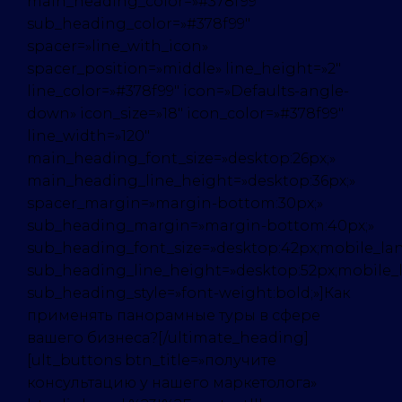
main_heading_color=»#378f99″
sub_heading_color=»#378f99″
spacer=»line_with_icon»
spacer_position=»middle» line_height=»2″
line_color=»#378f99″ icon=»Defaults-angle-
down» icon_size=»18″ icon_color=»#378f99″
line_width=»120″
main_heading_font_size=»desktop:26px;»
main_heading_line_height=»desktop:36px;»
spacer_margin=»margin-bottom:30px;»
sub_heading_margin=»margin-bottom:40px;»
sub_heading_font_size=»desktop:42px;mobile_lan
sub_heading_line_height=»desktop:52px;mobile_l
sub_heading_style=»font-weight:bold;»]Как
применять панорамные туры в сфере
вашего бизнеса?[/ultimate_heading]
[ult_buttons btn_title=»получите
консультацию у нашего маркетолога»