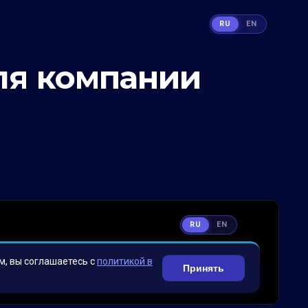
RU
EN
ля компании