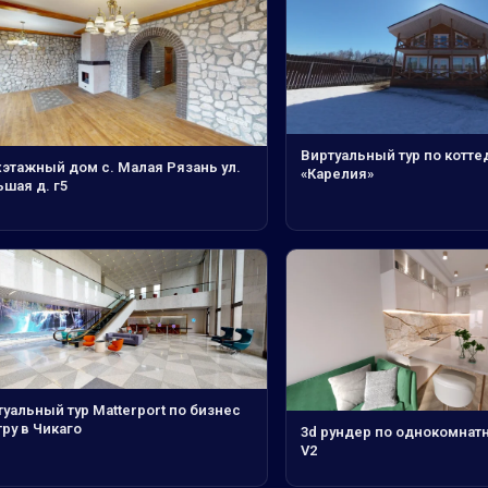
Виртуальный тур по котте
хэтажный дом с. Малая Рязань ул.
«Карелия»
шая д. г5
уальный тур Matterport по бизнес
ру в Чикаго
3d рундер по однокомнат
V2