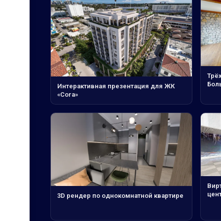
Трё
Боль
Интерактивная презентация для ЖК
«Cora»
Вирт
цент
3D рендер по однокомнатной квартире