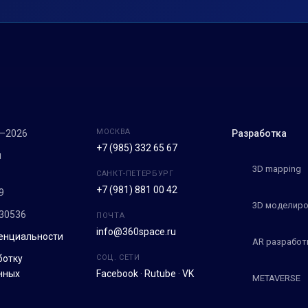
МОСКВА
7–2026
Разработка
+7 (985) 332 65 67
м
3D mapping
САНКТ-ПЕТЕРБУРГ
+7 (981) 881 00 42
9
3D моделиро
30536
ПОЧТА
info@360space.ru
енциальности
AR разработ
ботку
СОЦ. СЕТИ
нных
Facebook
·
Rutube
·
VK
METAVERSE