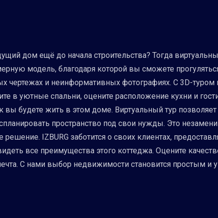
дущий дом ещё до начала строительства? Тогда виртуальны
ерную модель, благодаря которой вы сможете прогуляться
ных чертежах и неинформативных фотографиях. С 3D-туром
те в уютные спальни, оцените расположение кухни и гост
к вы будете жить в этом доме. Виртуальный тур позволяет 
 спланировать пространство под свои нужды. Это незаменим
е решение. IZBURG заботится о своих клиентах, предоста
увидеть все преимущества этого коттеджа. Оцените качест
 мечта. С нами выбор недвижимости становится простым и