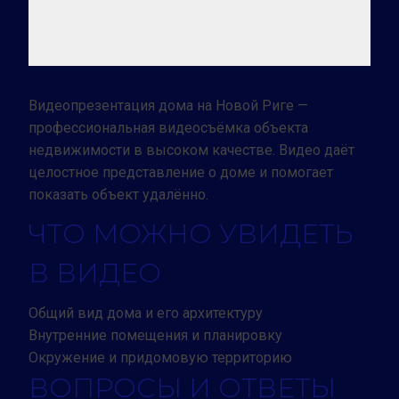
Видеопрезентация дома на Новой Риге —
профессиональная видеосъёмка объекта
недвижимости в высоком качестве. Видео даёт
целостное представление о доме и помогает
показать объект удалённо.
ЧТО МОЖНО УВИДЕТЬ
В ВИДЕО
Общий вид дома и его архитектуру
Внутренние помещения и планировку
Окружение и придомовую территорию
ВОПРОСЫ И ОТВЕТЫ