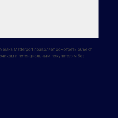
ъёмка Matterport позволяет осмотреть объект
зчикам и потенциальным покупателям без