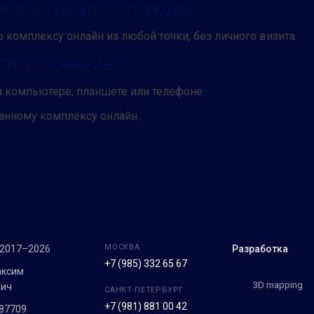
кт из другого города?
о комплексу онлайн из любой точки, без личного визита.
ь приложение?
на компьютере, планшете или телефоне.
банному комплексу онлайн.
МОСКВА
 2017–2026
Разработка
+7 (985) 332 65 67
аксим
3D mapping
вич
САНКТ-ПЕТЕРБУРГ
+7 (981) 881 00 42
87709