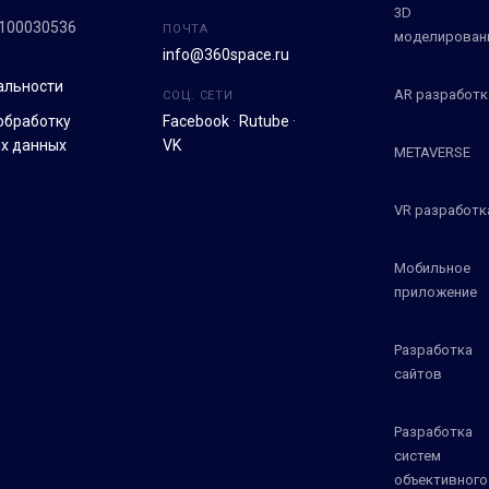
3D
100030536
ПОЧТА
моделирован
info@360space.ru
альности
AR разработк
СОЦ. СЕТИ
обработку
Facebook
·
Rutube
·
х данных
VK
METAVERSE
VR разработк
Мобильное
приложение
Разработка
сайтов
Разработка
систем
объективного