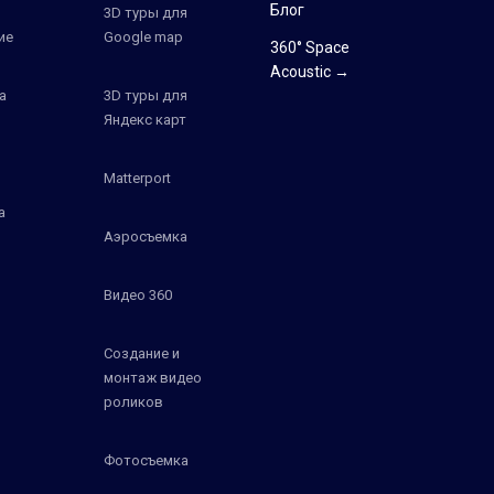
Блог
3D туры для
ие
Google map
360° Space
Acoustic →
а
3D туры для
Яндекс карт
Matterport
а
Аэросъемка
Видео 360
Создание и
монтаж видео
роликов
Фотосъемка