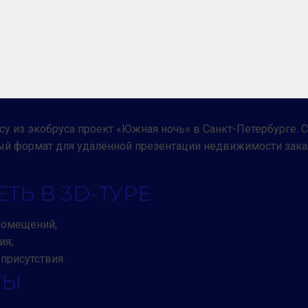
у из экобруса проект «Южная ночь» в Санкт-Петербурге. С
ый формат для удалённой презентации недвижимости зака
ТЬ В 3D-ТУРЕ
помещений;
ия;
присутствия.
ТЫ