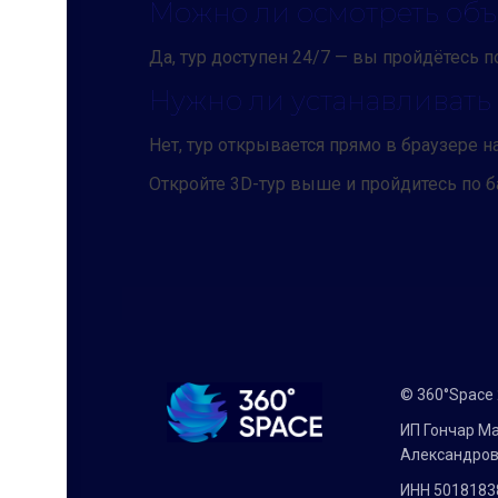
Можно ли осмотреть объе
Да, тур доступен 24/7 — вы пройдётесь п
Нужно ли устанавливат
Нет, тур открывается прямо в браузере 
Откройте 3D-тур выше и пройдитесь по 
© 360°Space
ИП Гончар М
Александро
ИНН 5018183