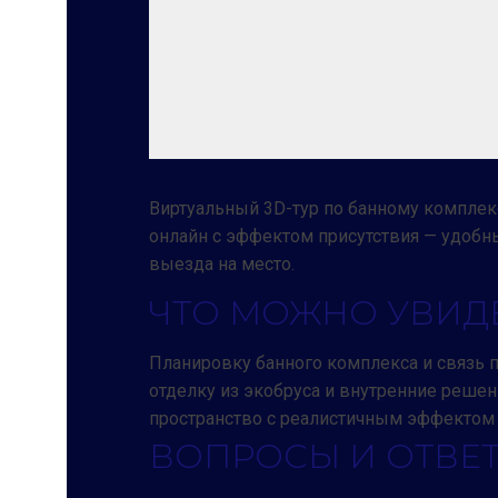
Виртуальный 3D-тур по банному комплекс
онлайн с эффектом присутствия — удобн
выезда на место.
ЧТО МОЖНО УВИДЕ
Планировку банного комплекса и связь 
отделку из экобруса и внутренние решен
пространство с реалистичным эффектом 
ВОПРОСЫ И ОТВЕ