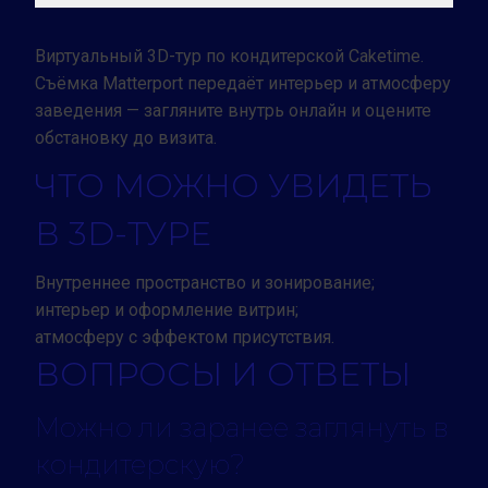
Виртуальный 3D-тур по кондитерской Caketime.
Съёмка Matterport передаёт интерьер и атмосферу
заведения — загляните внутрь онлайн и оцените
обстановку до визита.
ЧТО МОЖНО УВИДЕТЬ
В 3D-ТУРЕ
Внутреннее пространство и зонирование;
интерьер и оформление витрин;
атмосферу с эффектом присутствия.
ВОПРОСЫ И ОТВЕТЫ
Можно ли заранее заглянуть в
кондитерскую?