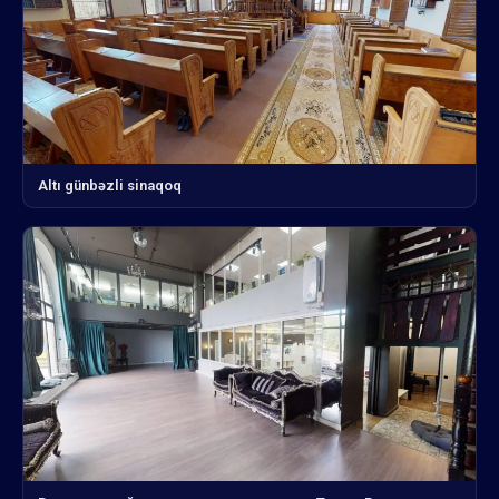
Altı günbəzli sinaqoq