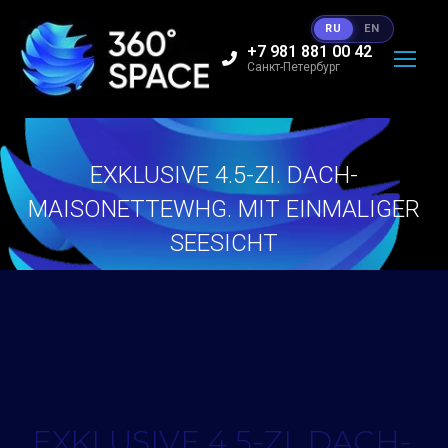
RU
EN
+7 981 881 00 42
Санкт-Петербург
EXKLUSIVE 4.5-ZI. DACH-
MAISONETTEWHG. MIT EINMALIGER
SEESICHT
Вы здесь:
EXKLUSIVE 4.5-ZI. DACH-