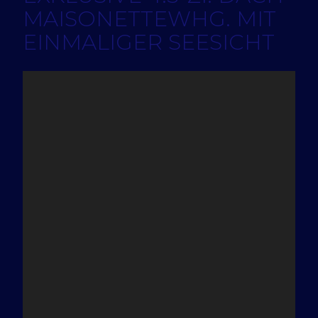
MAISONETTEWHG. MIT
EINMALIGER SEESICHT