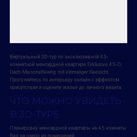
Виртуальный 3D-тур по эксклюзивной 4.5-
комнатной мансардной квартире Exklusive 4.5-Zi.
Dach-Maisonettewhg. mit einmaliger Seesicht.
Прогуляйтесь по интерьеру онлайн с эффектом
присутствия и оцените жильё до личного визита.
ЧТО МОЖНО УВИДЕТЬ
В 3D-ТУРЕ
Планировку мансардной квартиры на 4.5 комнаты
Вид на озеро из помещений