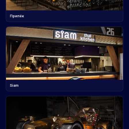
Припёк
Siam