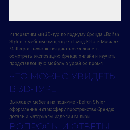
Интерактивный 3D-тур по подиуму бренда «Belfan
Style» в мебельном центре «Гранд ЮГ» в Москве.
Matterport-технология даёт возможность
осмотреть экспозицию бренда онлайн и изучить
представленную мебель в удобное время.
ЧТО МОЖНО УВИДЕТЬ
В 3D-ТУРЕ
Выкладку мебели на подиуме «Belfan Style»;
оформление и атмосферу пространства бренда;
детали и материалы изделий вблизи.
ВОПРОСЫ И ОТВЕТЫ