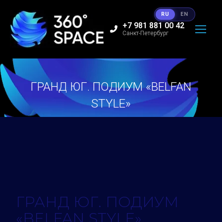
RU
EN
+7 981 881 00 42
Санкт-Петербург
ГРАНД ЮГ. ПОДИУМ «BELFAN
STYLE»
Вы здесь:
ГРАНД ЮГ. ПОДИУМ
«BELFAN STYLE»