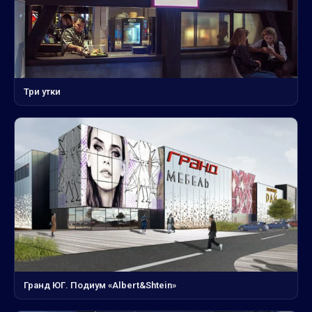
Три утки
Гранд ЮГ. Подиум «Albert&Shtein»